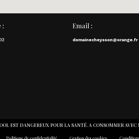
 :
Email :
02
domainecheysson@orange.fr
LCOOL EST DANGEREUX POUR LA SANTÉ. A CONSOMMER AVEC
Politique de confidentialité
Gestion des cookies
Condition